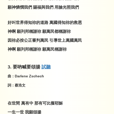
願神憐憫我們 賜福與我們 用臉光照我們
好叫世界得知祢的道路 萬國得知祢的救恩
神啊 願列邦稱謝祢 願萬民都稱謝祢
因祢必按公正審判萬民 引導世上萬國萬民
神啊 願列邦稱謝祢 願萬民稱謝祢
3.
要吶喊要頌揚
試聽
曲：
Darlene Zschech
詞：蔡浩文
在世間
萬有中
那有可比擬耶穌
一生一世 我願頌揚