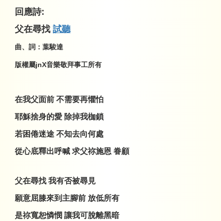
回應詩
:
父在尋找
試聽
曲、詞：葉駿達
版權屬
jnX
音樂敬拜事工所有
在我父面前 不需要再懼怕
耶穌捨身的愛 除掉我枷鎖
若困倦迷途 不知去向何處
從心底釋出呼喊 求父祢施恩 眷顧
父在尋找 我有否被尋見
願意屈膝來到主腳前 放低所有
是祢寬恕憐憫 讓我可脫離黑暗