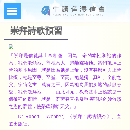
崇拜詩歌預習
「崇拜是
信徒
與上帝相會，因為上帝的本性和祂的作
為，我們歌頌祂、尊祂為大、歸榮耀給祂。我們敬拜上
帝的基本原因，就是因為祂是上帝，沒有甚麼可與上帝
比擬，祂是至尊、至聖、至高。祂是獨一真神、全能之
父、宇宙之主、萬有之王。因為祂向我們所施的諸般慈
愛，我們敬拜祂。……由此可見，教會基本上應該是一
個敬拜的群體，就是一群蒙召宣揚及重演耶穌奇妙救贖
之恩的群體，使榮耀歸給天父。」
——
Dr. Robert E. Webber
。《崇拜：認古識今》。宣
道出版社。