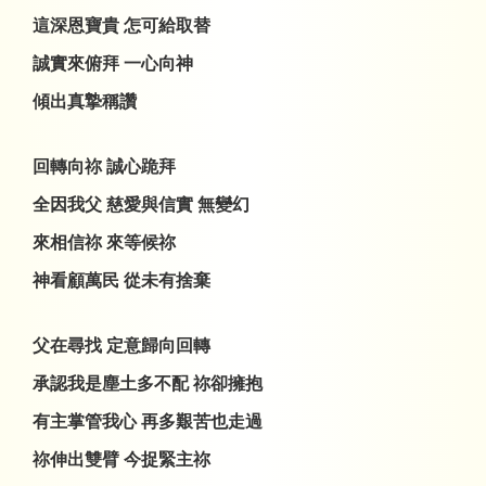
這深恩寶貴 怎可給取替
誠實來俯拜 一心向神
傾出真摯稱讚
回轉向祢 誠心跪拜
全因我父 慈愛與信實 無變幻
來相信祢 來等候祢
神看顧萬民 從未有捨棄
父在尋找 定意歸向回轉
承認我是塵土多不配 祢卻擁抱
有主掌管我心 再多艱苦也走過
祢伸出雙臂 今捉緊主祢