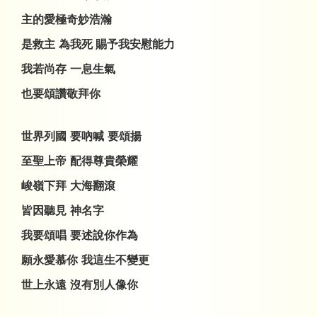
主的愛極奇妙浩瀚
是救主
為我死
賜予我安慰能力
我若尚存
一息生氣
也要頌讚敬拜你
世界列國
要吶喊
要頌揚
至聖上帝
配得尊貴榮耀
峻嶺下拜
大海翻滾
皆因聽見
神名字
我要頌唱
要述說你作為
願永愛慕你
我這生不變更
世上永遠
沒有別人像你