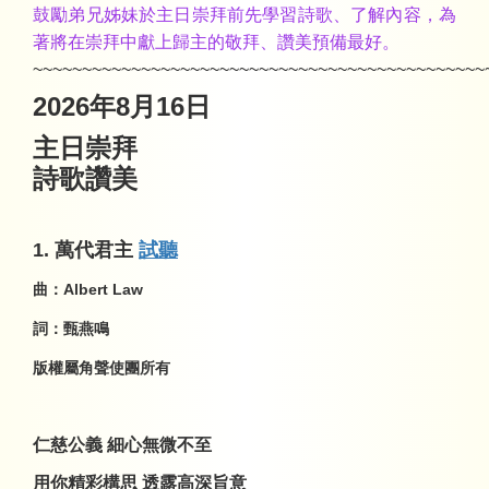
鼓勵弟兄
姊妹
於主日崇拜前先學習詩歌、了解內容，為
著將在崇拜中獻上歸主的敬拜、讚美預備最好。
~~~~~~~~~~~~~~~~~~~~~~~~~~~~~~~~~~~~~~~~~~~~~~
2026年8
月16
日
主日崇拜
詩歌讚美
1.
萬代君主
試聽
曲：
Albert Law
詞：甄燕鳴
版權屬角聲使團所有
仁慈公義 細心無微不至
用你精彩構思 透露高深旨意