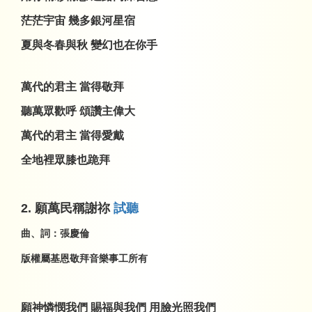
茫茫宇宙 幾多銀河星宿
夏與冬春與秋 變幻也在你手
萬代的君主 當得敬拜
聽萬眾歡呼 頌讚主偉大
萬代的君主 當得愛戴
全地裡眾膝也跪拜
2.
願萬民稱謝祢
試聽
曲、詞：張慶倫
版權屬基恩敬拜音樂事工所有
願神憐憫我們 賜福與我們 用臉光照我們